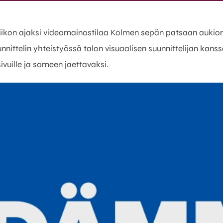
iikon ajaksi videomainostilaa Kolmen sepän patsaan aukion
nittelin yhteistyössä talon visuaalisen suunnittelijan kans
sivuille ja someen jaettavaksi.