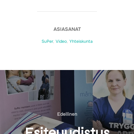
ASIASANAT
SuPer
,
Video
,
Yhteiskunta
Edellinen
Edellinen
Esiteuudistus