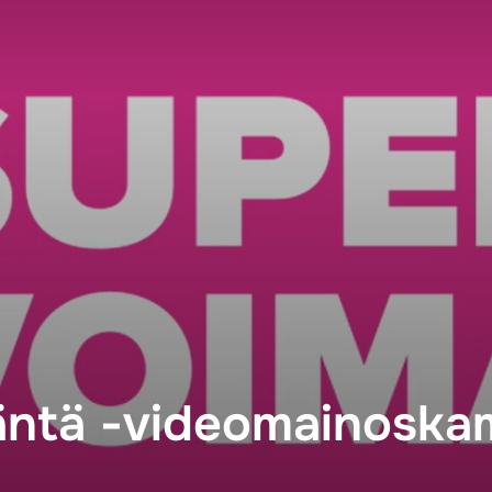
ntä -videomainoska