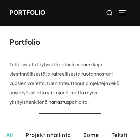
Skip
Search
PORTFOLIO
to
TOGGLE
for:
content
Portfolio
Tältä sivulta löytyvät kootusti esimerkkejä
viestinnällisestä ja taiteellisesta tuotannostani
vuosien varrelta. Olen toteuttanut projekteja sekä
ansiotyössä että yrittäjänä, mutta myös
yksityishenkilönä harrastuspohjalta.
All
Projektinhallinta
Some
Teksti