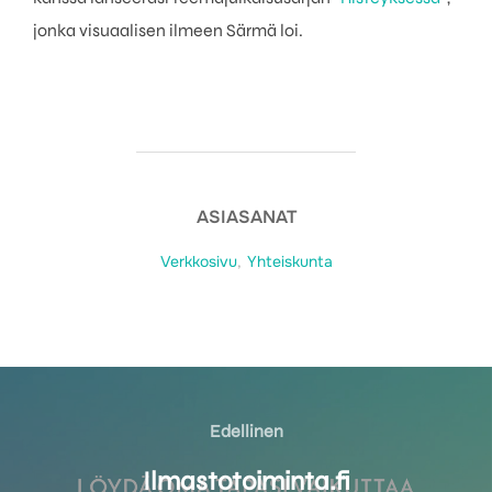
jonka visuaalisen ilmeen Särmä loi.
ASIASANAT
Verkkosivu
,
Yhteiskunta
Artikkelien
selaus
Edellinen
Edellinen
Ilmasto­toiminta.fi