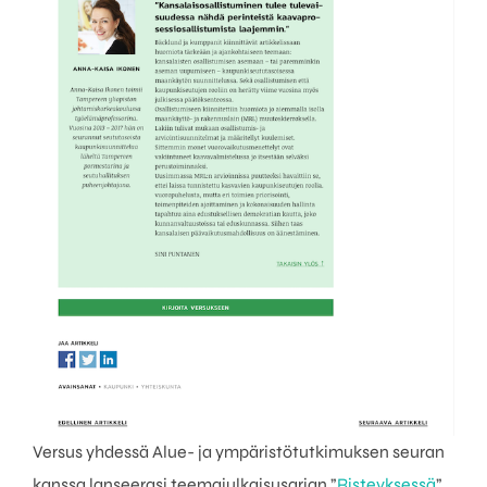
Versus yhdessä Alue- ja ympäristötutkimuksen seuran
kanssa lanseerasi teemajulkaisusarjan ”
Risteyksessä
”,