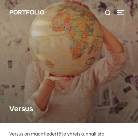
Skip
Search
PORTFOLIO
to
TOGGLE
for:
content
Versus
Versus on maantiedettä ja yhteiskunnallista