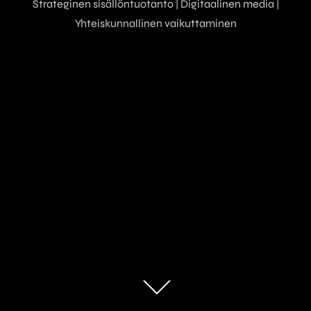
Strateginen sisällöntuotanto | Digitaalinen media |
Yhteiskunnallinen vaikuttaminen
Scroll
down