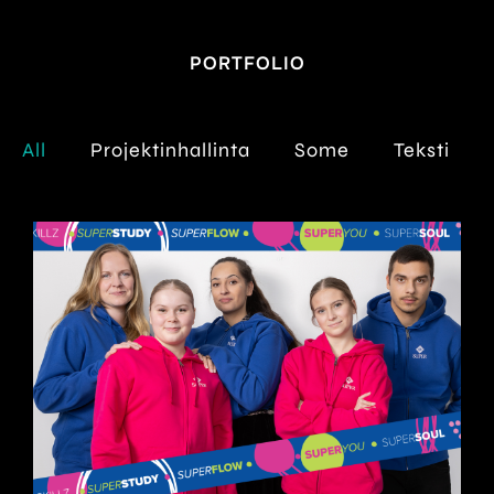
to
content
PORTFOLIO
All
Projektinhallinta
Some
Teksti