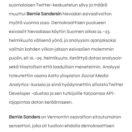
suomalaisen Twitter-keskustelun sävy ja määrä
muuttui
Bernie Sandersin
Nevadan esivaalivoiton
myötä vuonna 2020. Demokraattisen puolueen
esivaalit Nevadassa käytiin Suomen aikaa 22.–23.
helmikuuta välisenä yönä, ja analyysini ajanjaksoksi
valitsin kahden viikon jakson esivaalien molemmin
puolin, eli 16.–29. helmikuuta. Kerättyä dataa analysoin
sekä tilastollisin että laadullisin menetelmin. Analyysi
toteutettiin osana Aalto yliopiston
Social Media
Analytics
-kurssia ja siinä hyödynnettiin silloista Twitter
Developer -alustaa ja sen tutkijoille tarjoamaa API-
rajapintaa datan keräämiseen.
Bernie Sanders
on Vermontin osavaltion sitoutumaton
senaattori, joka oli tuolloin ehdolla demokraattisen