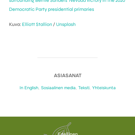
surrounding Bernie Sanders’ Nevada victory in the 2020
Democratic Party presidential primaries
Kuva:
Elliott Stallion
/
Unsplash
ASIASANAT
In English
,
Sosiaalinen media
,
Teksti
,
Yhteiskunta
Artikkelien
Edellinen
Edellinen