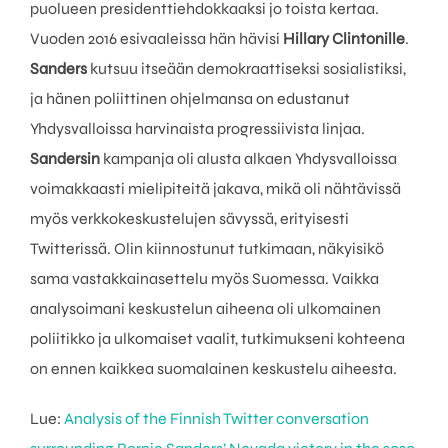
puolueen presidenttiehdokkaaksi jo toista kertaa.
Vuoden 2016 esivaaleissa hän hävisi
Hillary Clintonille
.
Sanders
kutsuu itseään demokraattiseksi sosialistiksi,
ja hänen poliittinen ohjelmansa on edustanut
Yhdysvalloissa harvinaista progressiivista linjaa.
Sandersin
kampanja oli alusta alkaen Yhdysvalloissa
voimakkaasti mielipiteitä jakava, mikä oli nähtävissä
myös verkkokeskustelujen sävyssä, erityisesti
Twitterissä. Olin kiinnostunut tutkimaan, näkyisikö
sama vastakkainasettelu myös Suomessa. Vaikka
analysoimani keskustelun aiheena oli ulkomainen
poliitikko ja ulkomaiset vaalit, tutkimukseni kohteena
on ennen kaikkea suomalainen keskustelu aiheesta.
Lue:
Analysis of the Finnish Twitter conversation