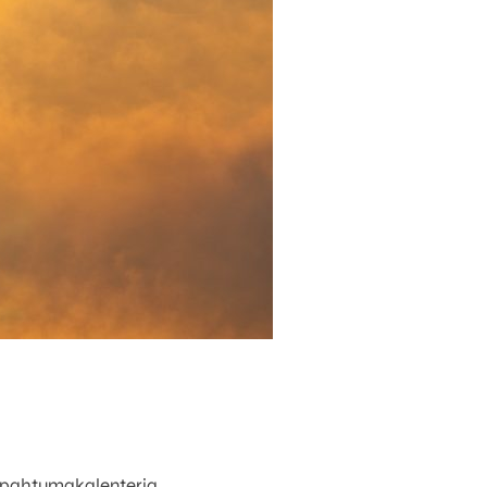
tapahtumakalenteria.