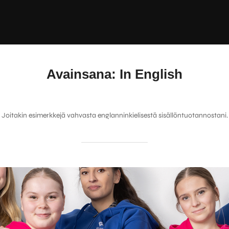
Avainsana:
In English
Joitakin esimerkkejä vahvasta englanninkielisestä sisällöntuotannostani.