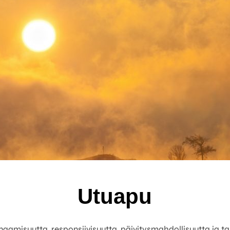
Utuapu
 dynaamisuutta, responsiivisuutta, päivitysmahdollisuutta ja 