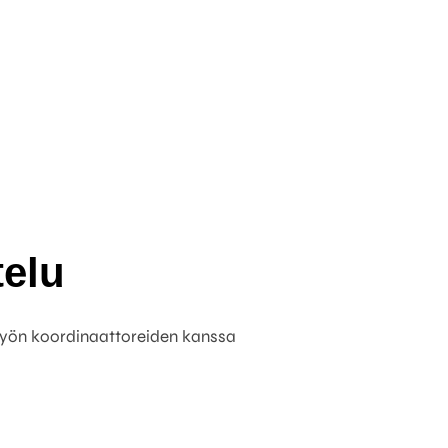
telu
elutyön koordinaattoreiden kanssa