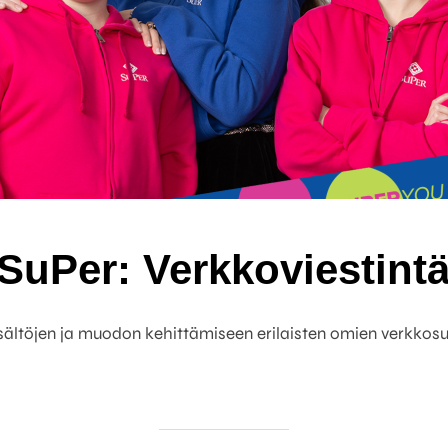
SuPer: Verkkoviestint
isältöjen ja muodon kehittämiseen erilaisten omien verkkosuu