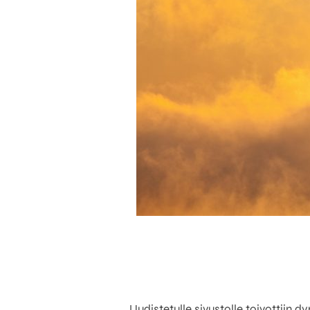
Uudistetulle sivustolle toivottiin