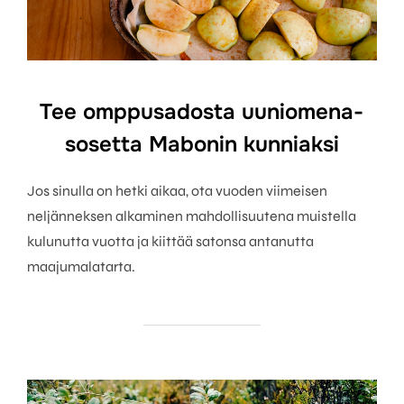
Tee omppu­sadosta uuni­omena­
sosetta Mabonin kunniaksi
Jos sinulla on hetki aikaa, ota vuoden viimeisen
neljänneksen alkaminen mahdollisuutena muistella
kulunutta vuotta ja kiittää satonsa antanutta
maajumalatarta.