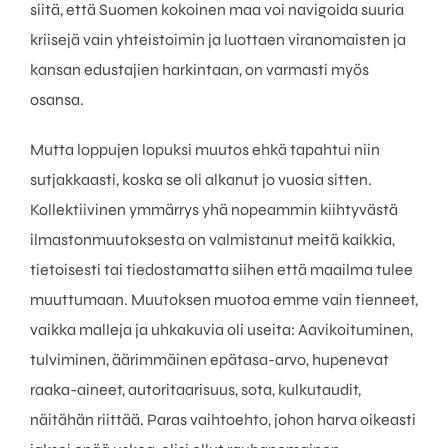
siitä, että Suomen kokoinen maa voi navigoida suuria
kriisejä vain yhteistoimin ja luottaen viranomaisten ja
kansan edustajien harkintaan, on varmasti myös
osansa.
Mutta loppujen lopuksi muutos ehkä tapahtui niin
sutjakkaasti, koska se oli alkanut jo vuosia sitten.
Kollektiivinen ymmärrys yhä nopeammin kiihtyvästä
ilmastonmuutoksesta on valmistanut meitä kaikkia,
tietoisesti tai tiedostamatta siihen että maailma tulee
muuttumaan. Muutoksen muotoa emme vain tienneet,
vaikka malleja ja uhkakuvia oli useita: Aavikoituminen,
tulviminen, äärimmäinen epätasa-arvo, hupenevat
raaka-aineet, autoritaarisuus, sota, kulkutaudit,
näitähän riittää. Paras vaihtoehto, johon harva oikeasti