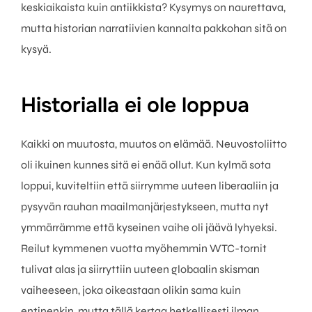
keskiaikaista kuin antiikkista? Kysymys on naurettava,
mutta historian narratiivien kannalta pakkohan sitä on
kysyä.
Historialla ei ole loppua
Kaikki on muutosta, muutos on elämää. Neuvostoliitto
oli ikuinen kunnes sitä ei enää ollut. Kun kylmä sota
loppui, kuviteltiin että siirrymme uuteen liberaaliin ja
pysyvän rauhan maailmanjärjestykseen, mutta nyt
ymmärrämme että kyseinen vaihe oli jäävä lyhyeksi.
Reilut kymmenen vuotta myöhemmin WTC-tornit
tulivat alas ja siirryttiin uuteen globaalin skisman
vaiheeseen, joka oikeastaan olikin sama kuin
entinenkin, mutta tällä kertaa hetkellisesti ilman