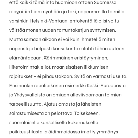
että kaikki tämä info huomioon ottaen Suomessa
reagoitiin liian myöhään ja toki, nopeammilla toimilla
varsinkin Helsinki-Vantaan lentokentällä olisi voitu
välttää monen uuden tartuntaketjun syntymisen.
Mutta samaan aikaan ei voi kuin ihmetellä miten
nopeasti ja helposti kansakunta solahti tähän uuteen
elämäntapaan. Äärimmäinen eristäytyminen,
liiketoimintakiellot, maan sisäisen liikkumisen
rajoitukset – ei pihaustakaan. Syitä on varmasti useita.
Ensinnäkin reaaliaikanen esimerkki Keski-Euroopasta
ja Yhdysvalloista on omiaan alleviivaamaan toimien
tarpeellisuutta. Ajatus omasta ja läheisten
sairastumisesta on pelottava. Toisekseen,
suomalaisella kansallisella kokemuksella
poikkeustilasta ja äidinmaidossa imetty ymmärrys