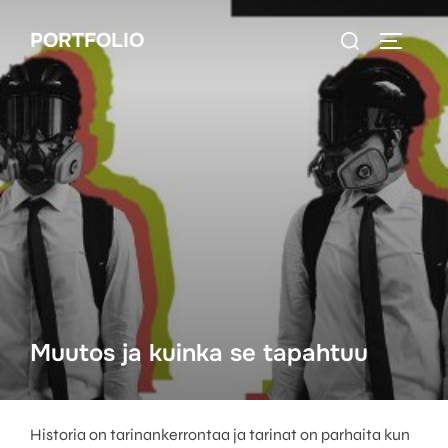
Skip
Search
PORTFOLIO
to
TOGGLE
for:
content
Muutos ja kuinka se tapahtuu
Historia on tarinankerrontaa ja tarinat on parhaita kun