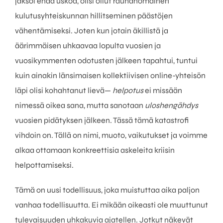
jaksoi enää uskoa, olisi ollut rauhanomainen
kulutusyhteiskunnan hillitseminen päästöjen
vähentämiseksi. Joten kun jotain äkillistä ja
äärimmäisen uhkaavaa lopulta vuosien ja
vuosikymmenten odotusten jälkeen tapahtui, tuntui
kuin ainakin länsimaisen kollektiivisen online-yhteisön
läpi olisi kohahtanut lievä—
helpotus
ei missään
nimessä oikea sana, mutta sanotaan
uloshengähdys
vuosien pidätyksen jälkeen. Tässä tämä katastrofi
vihdoin on. Tällä on nimi, muoto, vaikutukset ja voimme
alkaa ottamaan konkreettisia askeleita kriisin
helpottamiseksi.
Tämä on uusi todellisuus, joka muistuttaa aika paljon
vanhaa todellisuutta. Ei mikään oikeasti ole muuttunut
tulevaisuuden uhkakuvia ajatellen. Jotkut näkevät