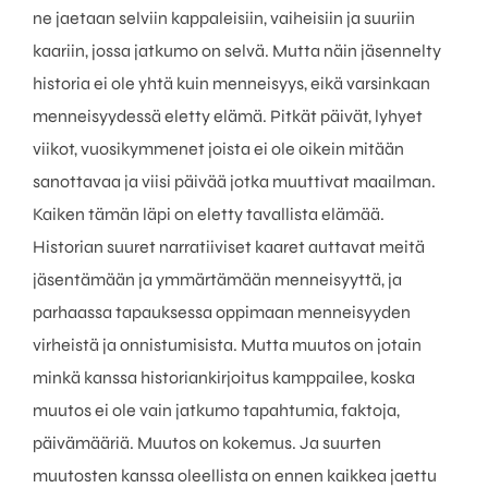
ne jaetaan selviin kappaleisiin, vaiheisiin ja suuriin
kaariin, jossa jatkumo on selvä. Mutta näin jäsennelty
historia ei ole yhtä kuin menneisyys, eikä varsinkaan
menneisyydessä eletty elämä. Pitkät päivät, lyhyet
viikot, vuosikymmenet joista ei ole oikein mitään
sanottavaa ja viisi päivää jotka muuttivat maailman.
Kaiken tämän läpi on eletty tavallista elämää.
Historian suuret narratiiviset kaaret auttavat meitä
jäsentämään ja ymmärtämään menneisyyttä, ja
parhaassa tapauksessa oppimaan menneisyyden
virheistä ja onnistumisista. Mutta muutos on jotain
minkä kanssa historiankirjoitus kamppailee, koska
muutos ei ole vain jatkumo tapahtumia, faktoja,
päivämääriä. Muutos on kokemus. Ja suurten
muutosten kanssa oleellista on ennen kaikkea jaettu