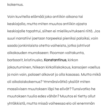
kokemus.
Voin kuvitella elämää joko antiikin aikana tai
keskiajalla, mutta miten muutos antiikin ajasta
keskiajalle tapahtui, siihen ei mielikuvitukseni riitä. Jos
suuri narratiivi jaetaan tarpeeksi pieniksi paloiksi, voin
saada jonkinlaista otetta vaiheista, jotka johtivat
aikakauden murrokseen: Rooman valtakunta,
barbaarit, kristinusko,
Konstantinus
, kirkon
jakautuminen, Nikean kirkolliskokous, kansojen vaellus
ja noin vain, palaset alkavat jo olla kasassa. Mutta mikä
oli aikalaiskokemus? Ymmärsivätkö yksilöt miten
massiivisen muutoksen läpi he elivät? Tunsivatko he
muutoksen tuulia edes vähän? Muutos ei tietty ollut
yhtäkkistä, mutta missä vaiheessa elo oli enemmän