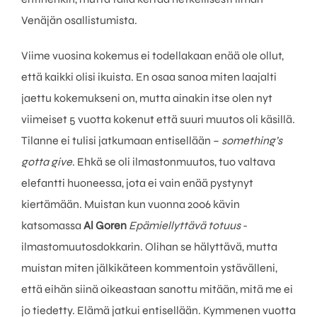
Venäjän osallistumista.
Viime vuosina kokemus ei todellakaan enää ole ollut,
että kaikki olisi ikuista. En osaa sanoa miten laajalti
jaettu kokemukseni on, mutta ainakin itse olen nyt
viimeiset 5 vuotta kokenut että suuri muutos oli käsillä.
Tilanne ei tulisi jatkumaan entisellään –
something’s
gotta give
. Ehkä se oli ilmastonmuutos, tuo valtava
elefantti huoneessa, jota ei vain enää pystynyt
kiertämään. Muistan kun vuonna 2006 kävin
katsomassa
Al Goren
Epämiellyttävä totuus
-
ilmastomuutosdokkarin. Olihan se hälyttävä, mutta
muistan miten jälkikäteen kommentoin ystävälleni,
että eihän siinä oikeastaan sanottu mitään, mitä me ei
jo tiedetty. Elämä jatkui entisellään. Kymmenen vuotta