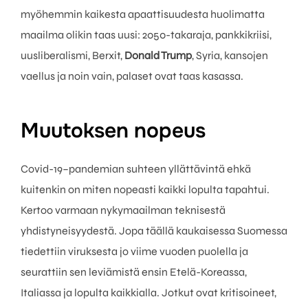
myöhemmin kaikesta apaattisuudesta huolimatta
maailma olikin taas uusi: 2050-takaraja, pankkikriisi,
uusliberalismi, Berxit,
Donald Trump
, Syria, kansojen
vaellus ja noin vain, palaset ovat taas kasassa.
Muutoksen nopeus
Covid-19–pandemian suhteen yllättävintä ehkä
kuitenkin on miten nopeasti kaikki lopulta tapahtui.
Kertoo varmaan nykymaailman teknisestä
yhdistyneisyydestä. Jopa täällä kaukaisessa Suomessa
tiedettiin viruksesta jo viime vuoden puolella ja
seurattiin sen leviämistä ensin Etelä-Koreassa,
Italiassa ja lopulta kaikkialla. Jotkut ovat kritisoineet,